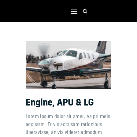
Home
Shop
Our team
Contacts
Portal
Engine, APU & LG
Lorem ipsum dolor sit amet, ea pri meis
accusam. Et vis accusam rationibus
liberavisse, an vix viderer admodum.