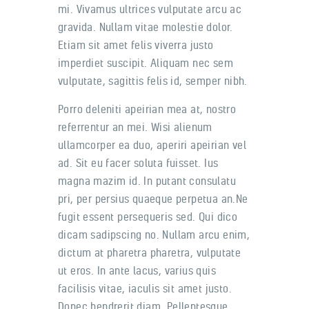
mi. Vivamus ultrices vulputate arcu ac
gravida. Nullam vitae molestie dolor.
Etiam sit amet felis viverra justo
imperdiet suscipit. Aliquam nec sem
vulputate, sagittis felis id, semper nibh.
Porro deleniti apeirian mea at, nostro
referrentur an mei. Wisi alienum
ullamcorper ea duo, aperiri apeirian vel
ad. Sit eu facer soluta fuisset. Ius
magna mazim id. In putant consulatu
pri, per persius quaeque perpetua an.Ne
fugit essent persequeris sed. Qui dico
dicam sadipscing no. Nullam arcu enim,
dictum at pharetra pharetra, vulputate
ut eros. In ante lacus, varius quis
facilisis vitae, iaculis sit amet justo.
Donec hendrerit diam. Pellentesque