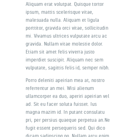
Aliquam erat volutpat. Quisque tortor
ipsum, mattis scelerisque vitae,
malesuada nulla. Aliquam et ligula
porttitor, gravida orci vitae, sollicitudin
mi. Vivamus ultrices vulputate arcu ac
gravida. Nullam vitae molestie dolor.
Etiam sit amet felis viverra justo
imperdiet suscipit. Aliquam nec sem
vulputate, sagittis felis id, semper nibh.
Porro deleniti apeirian mea at, nostro
referrentur an mei. Wisi alienum
ullamcorper ea duo, aperiri apeirian vel
ad. Sit eu facer soluta fuisset. Ius
magna mazim id. In putant consulatu
pri, per persius quaeque perpetua an.Ne
fugit essent persequeris sed. Qui dico
dicam sadipscing no. Nullam arcu enim,